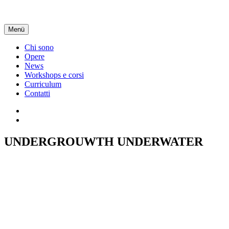
Direkt
zum
Inhalt
Menü
Chi sono
Opere
News
Workshops e corsi
Curriculum
Contatti
Instagram
Instagram
Corsi
UNDERGROUWTH UNDERWATER